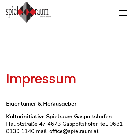
Pro
Kab
Impressum
Kon
Der 
Eigentümer & Herausgeber
Übe
Kulturinitiative Spielraum Gaspoltshofen
Ges
Hauptstraße 47 4673 Gaspoltshofen tel. 0681
8130 1140 mail. office@spielraum.at
Saal