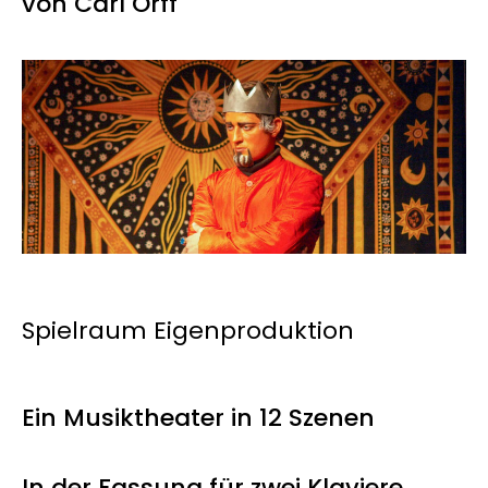
von Carl Orff
The
Kart
Kont
Spielraum Eigenproduktion
Ein Musiktheater in 12 Szenen
In der Fassung für zwei Klaviere,